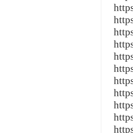
http
http
http
http
http
http
http
http
http
http
http