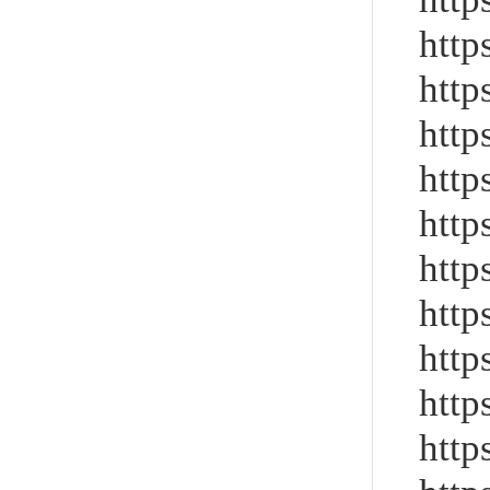
http
http
http
http
http
http
http
http
http
http