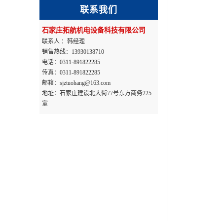
联系我们
石家庄拓航机电设备科技有限公司
联系人 ：韩经理
销售热线：13930138710
电话：0311-891822285
传真：0311-891822285
邮箱：sjztuohang@163.com
地址：石家庄建设北大街77号东方商务225
室