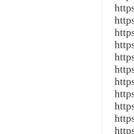
http
http
http
http
http
http
http
http
http
http
http